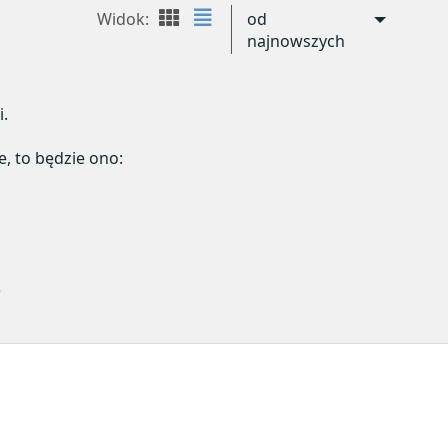
Widok:
od
najnowszych
i.
e, to będzie ono:
)