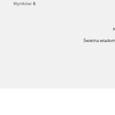
Wyników:
0
N
Świetna wiadomoś