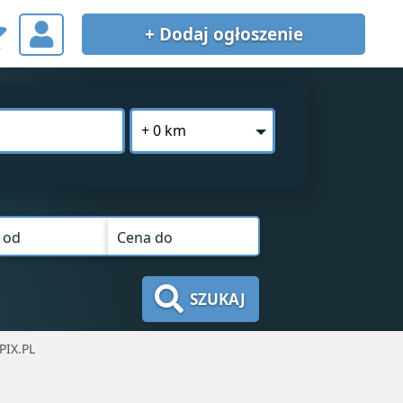
+ Dodaj
ogłoszenie
+ 0 km
 od
Cena do
SZUKAJ
IX.PL