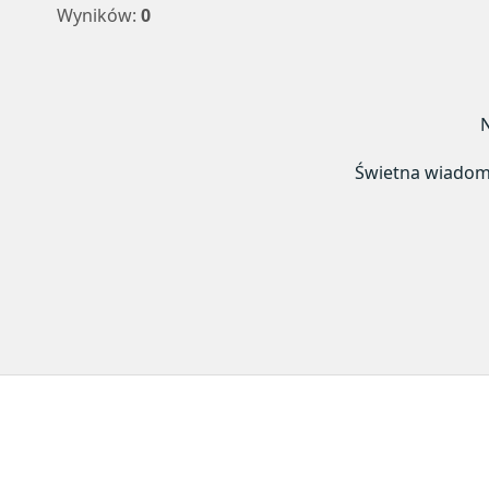
Wyników:
0
N
Świetna wiadomoś