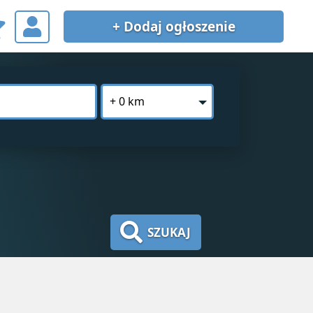
+ Dodaj
ogłoszenie
+ 0 km
SZUKAJ