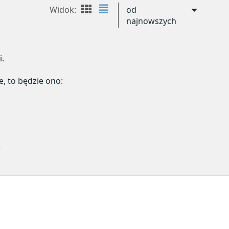
Widok:
od
najnowszych
i.
e, to będzie ono:
)