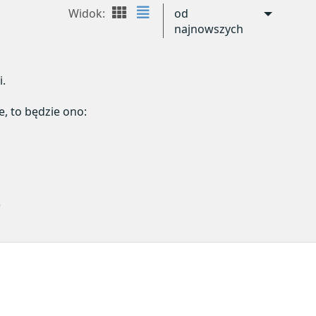
Widok:
od
najnowszych
i.
e, to będzie ono:
)