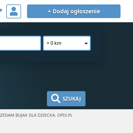
+ Dodaj
ogłoszenie
+ 0 km
SZUKAJ
ZEDAM BUJAK DLA DZIECKA. OPIX.PL