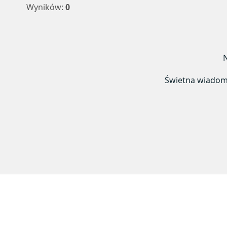
Wyników:
0
N
Świetna wiadomoś