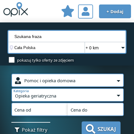
+ Dodaj
+ 0 km
pokazuj tylko oferty ze zdjęciem
Pomoc i opieka domowa
Kategoria
Opieka geriatryczna
Cena od
Cena do
SZUKAJ
Pokaż filtry