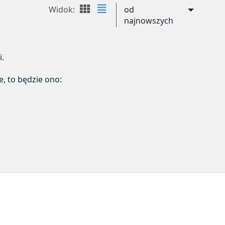
Widok:
od
najnowszych
i.
e, to będzie ono:
)