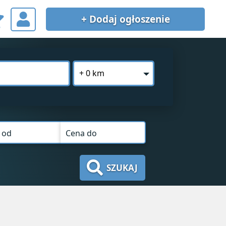
+ Dodaj
ogłoszenie
+ 0 km
 od
Cena do
SZUKAJ