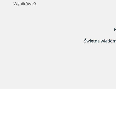
Wyników:
0
N
Świetna wiadomoś