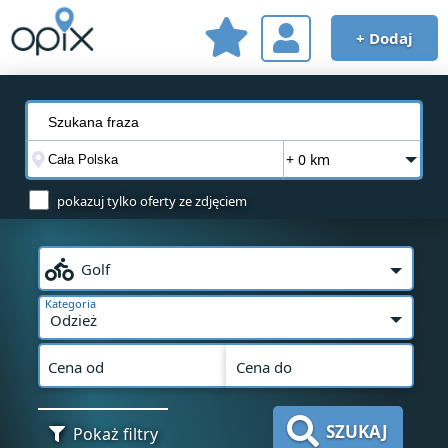
+ Dodaj
+ 0 km
pokazuj tylko oferty ze zdjęciem
Golf
Kategoria
Odzież
Cena od
Cena do
SZUKAJ
Pokaż filtry