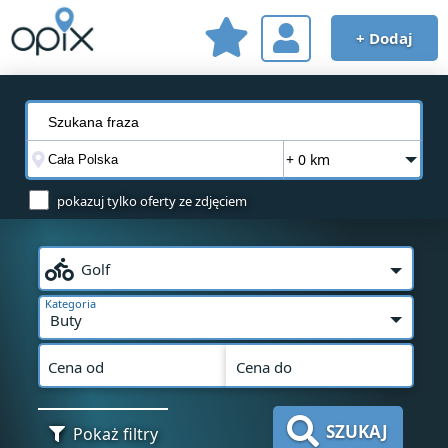
+ Dodaj
+ 0 km
pokazuj tylko oferty ze zdjęciem
Golf
Kategoria
Buty
Cena od
Cena do
SZUKAJ
Pokaż filtry