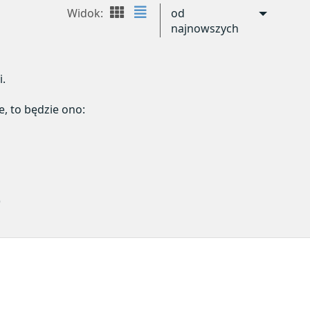
Widok:
od
najnowszych
i.
e, to będzie ono:
)