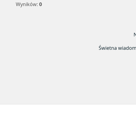
Wyników:
0
N
Świetna wiadomoś