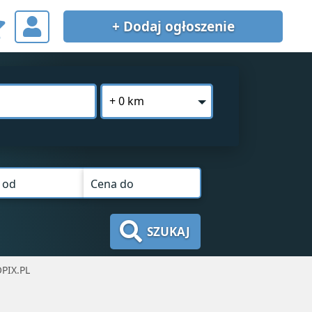
+ Dodaj
ogłoszenie
+ 0 km
 od
Cena do
SZUKAJ
PIX.PL