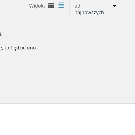
Widok:
od
najnowszych
i.
e, to będzie ono:
)