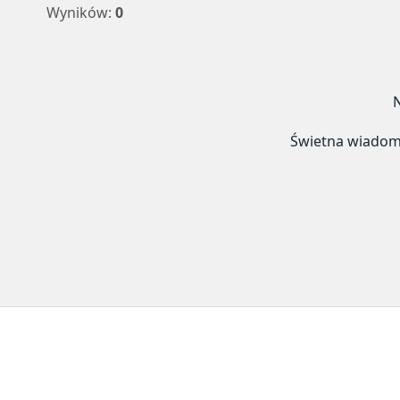
Wyników:
0
N
Świetna wiadomoś