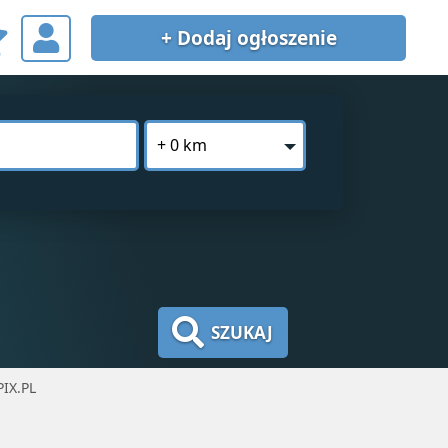
+ Dodaj
ogłoszenie
+ 0 km
SZUKAJ
IX.PL