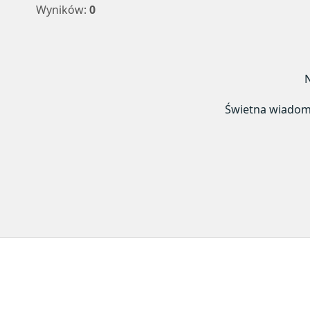
Wyników:
0
N
Świetna wiadomoś