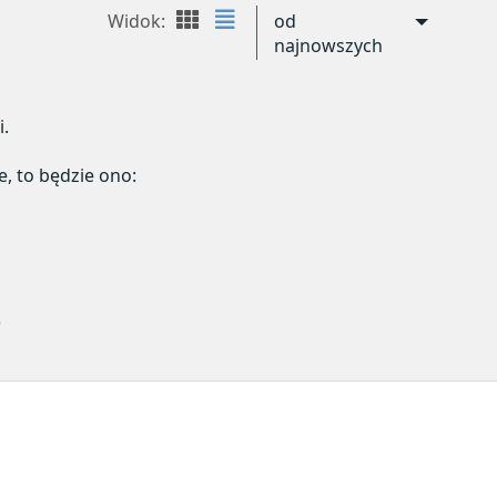
Widok:
od
najnowszych
i.
e, to będzie ono:
)