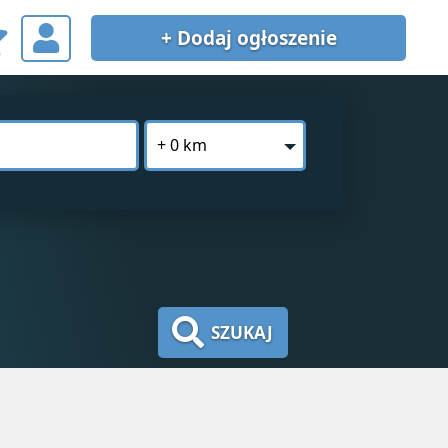
+ Dodaj
ogłoszenie
+ 0 km
SZUKAJ