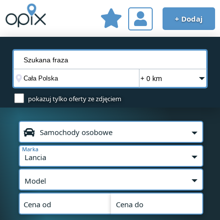
+ Dodaj
+ 0 km
pokazuj tylko oferty ze zdjęciem
Samochody osobowe
Marka
Lancia
Model
Cena od
Cena do