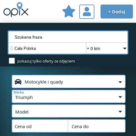
+ Dodaj
+ 0 km
pokazuj tylko oferty ze zdjęciem
Motocykle i quady
Marka
Triumph
Model
Cena od
Cena do