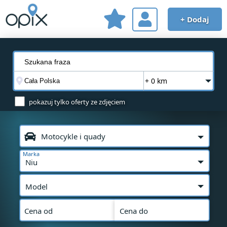
+ Dodaj
+ 0 km
pokazuj tylko oferty ze zdjęciem
Motocykle i quady
Marka
Niu
Model
Cena od
Cena do