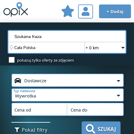
+ Dodaj
+ 0 km
pokazuj tylko oferty ze zdjęciem
Dostawcze
Typ nadwozia
Wywrotka
Cena od
Cena do
SZUKAJ
Pokaż filtry