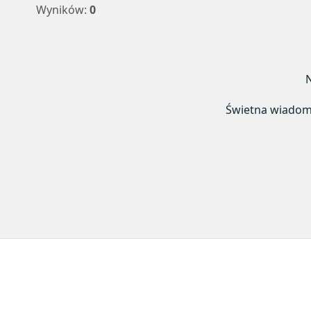
Wyników:
0
N
Świetna wiadomoś