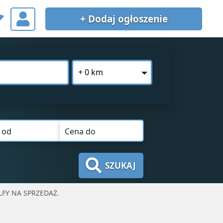
+ Dodaj
ogłoszenie
+ 0 km
 od
Cena do
SZUKAJ
FY NA SPRZEDAŻ.