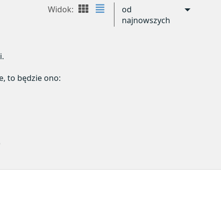
Widok:
od
najnowszych
i.
e, to będzie ono:
)