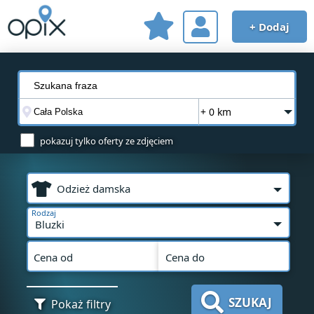
+ Dodaj
+ 0 km
pokazuj tylko oferty ze zdjęciem
Odzież damska
Rodzaj
Bluzki
Cena od
Cena do
SZUKAJ
Pokaż filtry