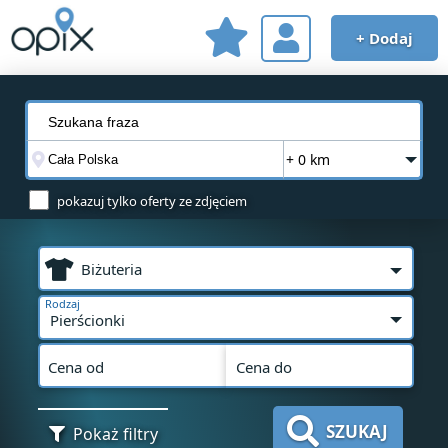
+ Dodaj
+ 0 km
pokazuj tylko oferty ze zdjęciem
Biżuteria
Rodzaj
Pierścionki
Cena od
Cena do
SZUKAJ
Pokaż filtry