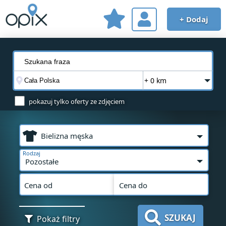
+ Dodaj
+ 0 km
pokazuj tylko oferty ze zdjęciem
Bielizna męska
Rodzaj
Pozostałe
Cena od
Cena do
SZUKAJ
Pokaż filtry