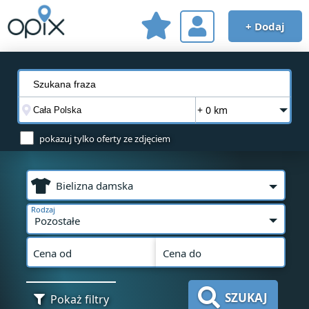
+ Dodaj
+ 0 km
pokazuj tylko oferty ze zdjęciem
Bielizna damska
Rodzaj
Pozostałe
Cena od
Cena do
SZUKAJ
Pokaż filtry