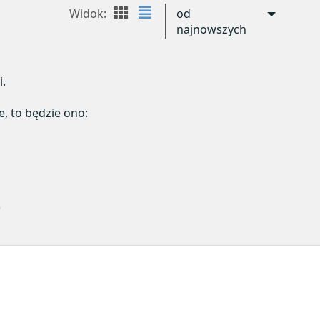
Widok:
od
najnowszych
i.
e, to będzie ono:
)