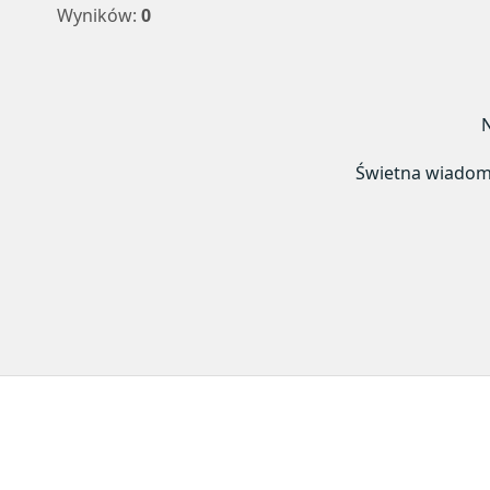
Wyników:
0
N
Świetna wiadomoś