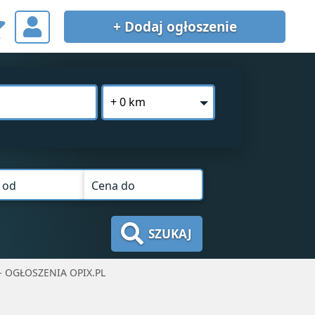
+ Dodaj
ogłoszenie
+ 0 km
 od
Cena do
SZUKAJ
 OGŁOSZENIA OPIX.PL